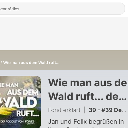
Wie man aus dem Wald ruft...
Wie man aus d
Wald ruft... de
Forst erklärt
Forst erklärt
|
39 - #39 Dem Naturschutz auf der Spur
Jan und Felix begrüßen in