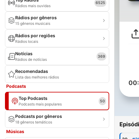
6525
Rádios mais ouvidas
Rádios por gêneros
15 gêneros musicais
Rádios por regiões
Rádios locais
Notícias
369
Rádios de notícias
Recomendadas
Lista das melhores rádios
00
Podcasts
Top Podcasts
50
Podcasts mais populares
Podcasts por gêneros
18 gêneros temáticos
Episód
Músicas