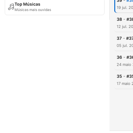
-
39
#3
Top Músicas
19 jul. 2
Músicas mais ouvidas
-
38
#3
12 jul. 2
-
37
#3
05 jul. 
-
36
#3
24 maio
-
35
#3
17 maio 