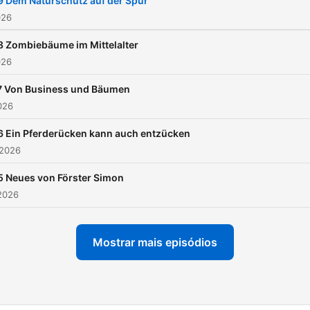
9 Dem Naturschutz auf der Spur
026
8 Zombiebäume im Mittelalter
026
7 Von Business und Bäumen
2026
6 Ein Pferderücken kann auch entzücken
 2026
5 Neues von Förster Simon
2026
Mostrar mais episódios