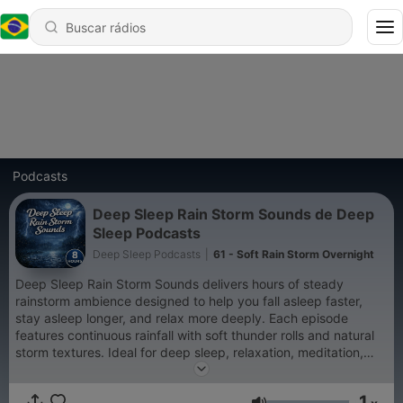
Podcasts
Deep Sleep Rain Storm Sounds de Deep
Sleep Podcasts
Deep Sleep Podcasts
|
61 - Soft Rain Storm Overnight
Deep Sleep Rain Storm Sounds delivers hours of steady
rainstorm ambience designed to help you fall asleep faster,
stay asleep longer, and relax more deeply. Each episode
features continuous rainfall with soft thunder rolls and natural
storm textures. Ideal for deep sleep, relaxation, meditation,
stress relief, or background sound, this podcast creates a
calm, immersive storm environment you can rely on every
1