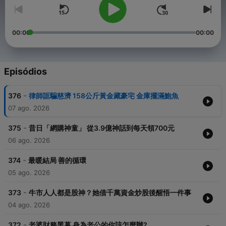
00:00
00:00
Episódios
-
376
律師誆騙慈濟 158公斤黃金藏豪宅 金庫擺滿鮑魚
07 ago. 2026
-
375
昔日「網購神童」 從3.9億神話到每天領700元
06 ago. 2026
-
374
最暖結局 善的循環
05 ago. 2026
-
373
牛市人人都是股神？她借千萬資金炒股後醒悟一件事
04 ago. 2026
-
372
老婆財務黑幕 身為老公的你該怎麼辦?